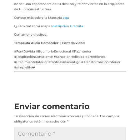
de ser una espectadora de tu destino y te conviertas en la arquitecta
de tu propia estructura.
Conoce más sobre la Maestría
aqu
Quiero trazar mi mapa
Inscripción Gratuita
Con amor y gratitud.
Terapéuta Alicia Hernández | Font da vida®
#FontDaVida #EquilibrioEmocional #PazInterior
#RespiraciónConsciente #SanaciónHolística #Emociones
#CrecimientoInterior #fontdavidacontigo #TransformaciónInterior
#simplelife❤️
Enviar comentario
Tu dirección de correo electrónico no será publicada.
Los campos
obligatorios están marcados con
*