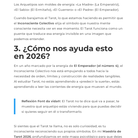
Los Arquetipos son moldes de energía: «La Madre» (La Emperatriz),
«El Sabio» (El Ermitaño), «El Guerrero» o «El Padre» (El Emperador).
Cuando barajamos el Tarot, lo que estamos haciendo es permitir que
el
Inconsciente Colectivo
elija el símbolo que nuestra mente
consciente necesita ver en ese momento. El Tarot funciona como un
puente que traduce esa energía invisible en una imagen que
podemos entender.
3. ¿Cómo nos ayuda esto
en 2026?
En un año marcado por la energía de
El Emperador (el número 4)
, el
Inconsciente Colectivo nos está empujando a todos hacia la
necesidad de orden, límites y construcción de realidades tangibles.
Al estudiar Tarot, no estás aprendiendo a «predecir la suerte», estás
aprendiendo a leer las corrientes de energía que mueven al mundo.
Reflexión Font da vida®:
El Tarot no te dice qué va a pasar, te
muestra qué arquetipo estás viviendo para que puedas decidir
si quieres seguir en él o transformarlo.
Si sientes que el Tarot te llama, no es solo curiosidad; es tu
inconsciente reconociendo sus propios símbolos. En mi
Maestría de
Tarot 2026
, profundizamos en este mapa psicológico para que dejes