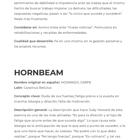
sentimiento de debilidad e impotencia ante las trabas que el mismo
hecho de buscar trabajo impone. La demora, las dificultades, las
respuestas negativas, pasan a ser “lo único que sucede y sucederá”.
Nada más frustrante.
Considerar en:
Animo triste ante “malas noticias”. Formularla en
rehabilitaciones y recaídas de enfermedades.
Cualidad que desarrolla:
Fe en uno mismo, en la gestión personal y
los propios recursos.
HORNBEAM
Nombre original en español
: HOJARAZO, CARPE
Latín
: Carpinus Betulus
Concepto clave:
Duda de sus fuerzas; fatiga previa a la puesta en
marcha; letargia y dilación; falta de motivación.
Descripción general:
La descripción que hace Judy Howard de esta
esencia es una de las más atinadas: “Es para la dilación y el tipo de
fatiga que ocurre antes de que suceda algo”. Lo que causa esta
letargia es la anticipación de que lo que está a punto de suceder, o lo
que uno tiene que hacer, es costoso. “No podré con lo que debo
realizar”, porque “No tengo fuerzas”, porque “Es rutinario”, y tal vez