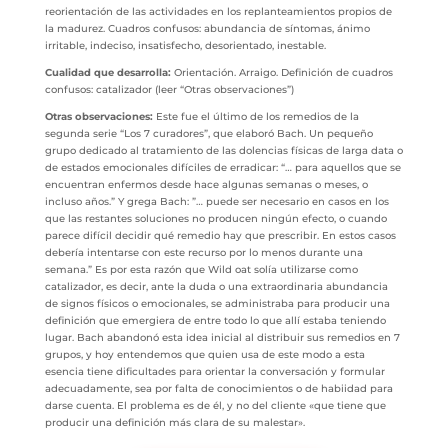
reorientación de las actividades en los replanteamientos propios de
la madurez. Cuadros confusos: abundancia de síntomas, ánimo
irritable, indeciso, insatisfecho, desorientado, inestable.
Cualidad que desarrolla:
Orientación. Arraigo. Definición de cuadros
confusos: catalizador (leer “Otras observaciones”)
Otras observaciones:
Este fue el último de los remedios de la
segunda serie “Los 7 curadores”, que elaboró Bach. Un pequeño
grupo dedicado al tratamiento de las dolencias físicas de larga data o
de estados emocionales difíciles de erradicar: “… para aquellos que se
encuentran enfermos desde hace algunas semanas o meses, o
incluso años.” Y grega Bach: ”… puede ser necesario en casos en los
que las restantes soluciones no producen ningún efecto, o cuando
parece difícil decidir qué remedio hay que prescribir. En estos casos
debería intentarse con este recurso por lo menos durante una
semana.” Es por esta razón que Wild oat solía utilizarse como
catalizador, es decir, ante la duda o una extraordinaria abundancia
de signos físicos o emocionales, se administraba para producir una
definición que emergiera de entre todo lo que allí estaba teniendo
lugar. Bach abandonó esta idea inicial al distribuir sus remedios en 7
grupos, y hoy entendemos que quien usa de este modo a esta
esencia tiene dificultades para orientar la conversación y formular
adecuadamente, sea por falta de conocimientos o de habiidad para
darse cuenta. El problema es de él, y no del cliente «que tiene que
producir una definición más clara de su malestar».