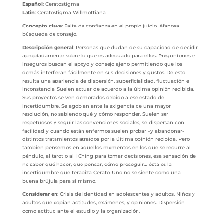
Español
: Ceratostigma
Latin
: Ceratostigma Willmottiana
Concepto clave
: Falta de confianza en el propio juicio. Afanosa
búsqueda de consejo.
Descripción general
: Personas que dudan de su capacidad de decidir
apropiadamente sobre lo que es adecuado para ellos. Preguntones e
inseguros buscan el apoyo y consejo ajeno permitiendo que los
demás interfieran fácilmente en sus decisiones y gustos. De esto
resulta una apariencia de dispersión, superficialidad, fluctuación e
inconstancia. Suelen actuar de acuerdo a la última opinión recibida.
Sus proyectos se ven demorados debido a ese estado de
incertidumbre. Se agobian ante la exigencia de una mayor
resolución, no sabiendo qué y cómo responder. Suelen ser
respetuosos y seguir las convenciones sociales, se dispersan con
facilidad y cuando están enfermos suelen probar –y abandonar-
distintos tratamientos atraídos por la última opinión recibida. Pero
tambien pensemos en aquellos momentos en los que se recurre al
péndulo, al tarot o al I Ching para tomar decisiones, esa sensación de
no saber qué hacer, qué pensar, cómo proseguir… ésta es la
incertidumbre que terapiza Cerato. Uno no se siente como una
buena brújula para sí mismo.
Considerar en
: Crisis de identidad en adolescentes y adultos. Niños y
adultos que copian actitudes, exámenes, y opiniones. Dispersión
como actitud ante el estudio y la organización.