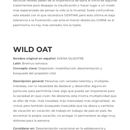
técnicos florales saben de la importancia de darla al inicio de algunos
tratamientos para despejar la claudicación y hacer lugar a un modo
más esperanzado de pensar la vida (o la muerte). Suele confundirse
este estado con el que reconduce GENTIAN, pero esta última es baja
tolerancia a la frustración, cae ante el menor obstáculo; GORSE es el
pesimismo, no hay más remedio, tiro la toalla.
WILD OAT
Nombre original en español:
AVENA SILVESTRE
Latín
: Bromus ramosus
Concepto clave:
Dispersión. Insatisfacción, desorientación y
búsqueda del propósito vital.
Descripción general:
Personas con variados talentos y múltiples
intereses, con la necesidad de destacar y desarrollar alguno en
particular para permitirse crear algo que pueda ser importante para
la sociedad en que viven. No obstante, esta misma multiplicidad que
es afán de más -más novedad, más intensidad, más originalidad-, es
virtud, pero también búsqueda insaciable que los aboca a cambios:
de vocación en vocación, de trabajo en trabajo, de país en país. No
encontrar la propia vocación, no arraigar ni permanecer es algo muy
doloroso para la persona.
Considerar en:
Desorientación vocacional en la adolescencia y