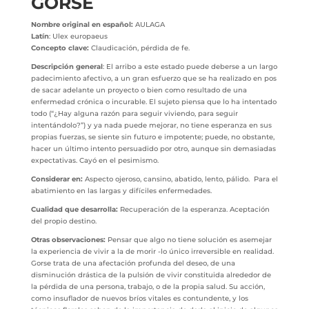
GORSE
Nombre original en español:
AULAGA
Latín
: Ulex europaeus
Concepto clave:
Claudicación, pérdida de fe.
Descripción general
: El arribo a este estado puede deberse a un largo
padecimiento afectivo, a un gran esfuerzo que se ha realizado en pos
de sacar adelante un proyecto o bien como resultado de una
enfermedad crónica o incurable. El sujeto piensa que lo ha intentado
todo (“¿Hay alguna razón para seguir viviendo, para seguir
intentándolo?”) y ya nada puede mejorar, no tiene esperanza en sus
propias fuerzas, se siente sin futuro e impotente; puede, no obstante,
hacer un último intento persuadido por otro, aunque sin demasiadas
expectativas. Cayó en el pesimismo.
Considerar en:
Aspecto ojeroso, cansino, abatido, lento, pálido. Para el
abatimiento en las largas y difíciles enfermedades.
Cualidad que desarrolla:
Recuperación de la esperanza. Aceptación
del propio destino.
Otras observaciones:
Pensar que algo no tiene solución es asemejar
la experiencia de vivir a la de morir -lo único irreversible en realidad.
Gorse trata de una afectación profunda del deseo, de una
disminución drástica de la pulsión de vivir constituida alrededor de
la pérdida de una persona, trabajo, o de la propia salud. Su acción,
como insuflador de nuevos bríos vitales es contundente, y los