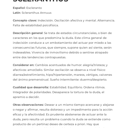
Español
: Escleranto
Latín
: Scleranthus Annuus
Concepto clave:
Indecisión. Oscilación afectiva y mental. Alternancia.
Falta de estabilidad psicofísica.
Descripción general
: Se trata de estados circunstanciales, o bien de
caracteres en los que predomina la duda. Este clima general de
indecisión conduce a un embotamiento del actuar por miedo a las
consecuencias futuras, que siempre, supone quien así siente, serán
indeseables. Vivencia de inmovilismo debido a sentirse atrapado
entre dos tendencias contrapuestas.
Considerar en:
Cambios acentuados de humor: alegría/tristeza; y
afectivos: amor/odio. Similar oscilación se observa a nivel físico:
diarrea/estreñimiento, hipo/hipertensión, mareos, vértigos, vaivenes
del ánimo premenstrual. Sueño intermitente: duermo/despierto.
Cualidad que desarrolla:
Estabilidad. Equilibrio. Ordena ritmos.
Integrador de polaridades. Desaparece la tortura de la duda, el
apremio a decidir.
Otras observaciones:
Desear a un mismo tiempo acercarse y alejarse
o negar y afirmar, resulta doloroso y un impedimento para la acción
eficaz y la afectividad. Es prudente abstenerse de actuar ante la
duda, pero resulta un problema cuando la duda se extiende como
producto de un pertinaz deseo de certeza a priori. Hay que