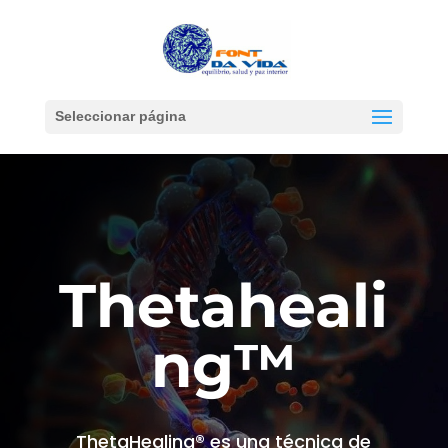
Seleccionar página
Thetaheali
ng™
ThetaHealing® es una técnica de