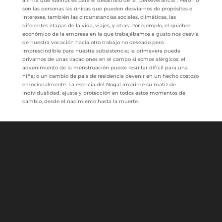
afirma que Walnut es para el desarrollo de la “perseverancia”. Pero no
son las personas las únicas que pueden desviarnos de propósitos e
intereses, también las circunstancias sociales, climáticas, las
diferentes etapas de la vida, viajes, y otras. Por ejemplo, el quiebre
económico de la empresa en la que trabajábamos a gusto nos desvía
de nuestra vocación hacia otro trabajo no deseado pero
imprescindible para nuestra subsistencia; la primavera puede
privarnos de unas vacaciones en el campo si somos alérgicos; el
advenimiento de la menstruación puede resultar difícil para una
niña; o un cambio de país de residencia devenir en un hecho costoso
emocionalmente. La esencia del Nogal imprime su matiz de
individualidad, ajuste y protección en todos estos momentos de
cambio, desde el nacimiento hasta la muerte.