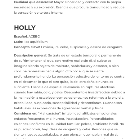
Cualidad que desarrolla:
Mayor sinceridad y contacto con la propia
necesidad y su expresión. Esencia que procura tranquilidad y reduce
la sensación de tortura interna.
HOLLY
Español
: ACEBO
Latín
: Ilex aquifolium
Concepto clave:
Envidia, ira, celos, suspicacia y deseos de venganza.
Descripción general:
Se trata de un estado temporal o permanente
de sufrimiento en el que, con motivo real o sin él, el sujeto se
imagina siendo objeto de maltrato, habladurías y desamor, o bien
concibe represalias hacia algún otro por el que se siente
profundamente herido. La percepción selectiva del entorno se centra
en el desamor: lo que el otro quita, lo del otro daña o nunca es
suficiente. Esencia de especial relevancia en rupturas afectivas
cuando hay rabia, odio, y celos. Descontento e insatisfacción debido a
la inclinación a establecer comparaciones, nos referimos a la envidia.
Irritabilidad, suspicacia, susceptibilidad y desconfianza. Cuando son
habituales las expresiones de agresividad verbal y física.
Considerar en:
“Mal carácter”: irritabilidad, altibajos emocionales,
enfados frecuentes, mal humor, insatisfacción. Personalidades
coléricas. Conflictos en la unidad familiar: peleas, ambiente hostil. No
se puede dormir, hay ideas de venganza y celos. Personas que se
sienten juzgadas, señaladas, o que piensan que hablan mal de sí;