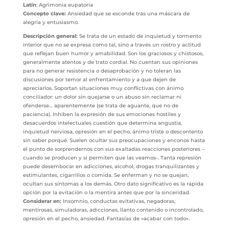
Latín
: Agrimonia eupatoria
Concepto clave:
Ansiedad que se esconde tras una máscara de
alegría y entusiasmo.
Descripción general:
Se trata de un estado de inquietud y tormento
interior que no se expresa como tal, sino a través un rostro y actitud
que reflejan buen humor y amabilidad. Son los graciosos y chistosos,
generalmente atentos y de trato cordial. No cuentan sus opiniones
para no generar resistencia o desaprobación y no toleran las
discusiones por temor al enfrentamiento y a que dejen de
apreciarlos. Soportan situaciones muy conflictivas con ánimo
conciliador: un dolor sin quejarse o un abuso sin reclamar ni
ofenderse… aparentemente (se trata de aguante, que no de
paciencia). Inhiben la expresión de sus emociones hostiles y
desacuerdos intelectuales cuestión que determina angustia,
inquietud nerviosa, opresión en el pecho, ánimo triste o descontento
sin saber porqué. Suelen ocultar sus preocupaciones y enconos hasta
el punto de sorprendernos con sus exaltadas reacciones posteriores –
cuando se producen y si permiten que las veamos-. Tanta represión
puede desembocar en adicciones, alcohol, drogas tranquilizantes y
estimulantes, cigarrillos o comida. Se enferman y no se quejan,
ocultan sus síntomas a los demás. Otro dato significativo es la rápida
opción por la evitación o la mentira antes que por la sinceridad.
Considerar en:
Insomnio, conductas evitativas, negadoras,
mentirosas, simuladoras, adicciones, llanto contenido o incontrolado,
opresión en el pecho, ansiedad. Fantasías de «acabar con todo».