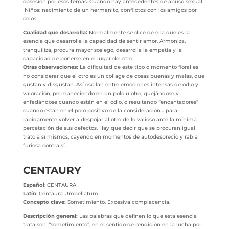
obsesión por esos temas. Cuando hay antecedentes de abuso sexual.
Niños: nacimiento de un hermanito, conflictos con los amigos por
celos.
Cualidad que desarrolla:
Normalmente se dice de ella que es la
esencia que desarrolla la capacidad de sentir amor. Armoniza,
tranquiliza, procura mayor sosiego, desarrolla la empatía y la
capacidad de ponerse en el lugar del otro.
Otras observaciones:
La dificultad de este tipo o momento floral es
no considerar que el otro es un collage de cosas buenas y malas, que
gustan y disgustan. Así oscilan entre emociones intensas de odio y
valoración, permaneciendo en un polo u otro; quejándose y
enfadándose cuando están en el odio, o resultando “encantadores”
cuando están en el polo positivo de la consideración… para
rápidamente volver a despojar al otro de lo valioso ante la mínima
percatación de sus defectos. Hay que decir que se procuran igual
trato a sí mismos, cayendo en momentos de autodesprecio y rabia
furiosa contra sí.
CENTAURY
Español
: CENTAURA
Latín
: Centaura Umbellatum
Concepto clave:
Sometimiento. Excesiva complacencia.
Descripción general:
Las palabras que definen lo que esta esencia
trata son: “sometimiento”, en el sentido de rendición en la lucha por