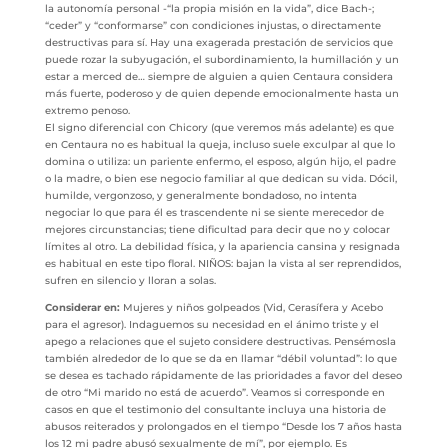
la autonomía personal -“la propia misión en la vida”, dice Bach-;
“ceder” y “conformarse” con condiciones injustas, o directamente
destructivas para sí. Hay una exagerada prestación de servicios que
puede rozar la subyugación, el subordinamiento, la humillación y un
estar a merced de… siempre de alguien a quien Centaura considera
más fuerte, poderoso y de quien depende emocionalmente hasta un
extremo penoso.
El signo diferencial con Chicory (que veremos más adelante) es que
en Centaura no es habitual la queja, incluso suele exculpar al que lo
domina o utiliza: un pariente enfermo, el esposo, algún hijo, el padre
o la madre, o bien ese negocio familiar al que dedican su vida. Dócil,
humilde, vergonzoso, y generalmente bondadoso, no intenta
negociar lo que para él es trascendente ni se siente merecedor de
mejores circunstancias; tiene dificultad para decir que no y colocar
límites al otro. La debilidad física, y la apariencia cansina y resignada
es habitual en este tipo floral. NIÑOS: bajan la vista al ser reprendidos,
sufren en silencio y lloran a solas.
Considerar en:
Mujeres y niños golpeados (Vid, Cerasífera y Acebo
para el agresor). Indaguemos su necesidad en el ánimo triste y el
apego a relaciones que el sujeto considere destructivas. Pensémosla
también alrededor de lo que se da en llamar “débil voluntad”: lo que
se desea es tachado rápidamente de las prioridades a favor del deseo
de otro “Mi marido no está de acuerdo”. Veamos si corresponde en
casos en que el testimonio del consultante incluya una historia de
abusos reiterados y prolongados en el tiempo “Desde los 7 años hasta
los 12 mi padre abusó sexualmente de mí”, por ejemplo. Es