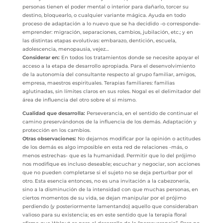
personas tienen el poder mental o interior para dañarlo, torcer su
destino, bloquearlo, o cualquier variante mágica. Ayuda en todo
proceso de adaptación a lo nuevo que se ha decidido -o corresponde-
emprender: migración, separaciones, cambios, jubilación, etc.; y en
las distintas etapas evolutivas: embarazo, dentición, escuela,
adolescencia, menopausia, vejez…
Considerar en:
En todos los tratamientos donde se necesite apoyar el
acceso a la etapa de desarrollo apropiada. Para el desenvolvimiento
de la autonomía del consultante respecto al grupo familiar, amigos,
empresa, maestros espirituales. Terapias familiares: familias
aglutinadas, sin límites claros en sus roles. Nogal es el delimitador del
área de influencia del otro sobre el sí mismo.
Cualidad que desarrolla:
Perseverancia, en el sentido de continuar el
camino preservándonos de la influencia de los demás. Adaptación y
protección en los cambios.
Otras observaciones:
No dejarnos modificar por la opinión o actitudes
de los demás es algo imposible en esta red de relaciones -más, o
menos estrechas- que es la humanidad. Permitir que lo del prójimo
nos modifique es incluso deseable; escuchar y negociar, son acciones
que no pueden completarse si el sujeto no se deja perturbar por el
otro. Esta esencia entonces, no es una invitación a la cabezonería,
sino a la disminución de la intensidad con que muchas personas, en
ciertos momentos de su vida, se dejan manipular por el prójimo
perdiendo (y posteriormente lamentando) aquello que consideraban
valioso para su existencia; es en este sentido que la terapia floral