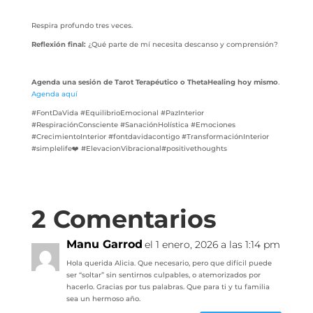
Respira profundo tres veces.
Reflexión final:
¿Qué parte de mí necesita descanso y comprensión?
Agenda una sesión de Tarot Terapéutico o ThetaHealing hoy mismo
.
Agenda aquí
#FontDaVida #EquilibrioEmocional #PazInterior
#RespiraciónConsciente #SanaciónHolística #Emociones
#CrecimientoInterior #fontdavidacontigo #TransformaciónInterior
#simplelife❤️ #ElevacionVibracional#positivethoughts
2 Comentarios
Manu Garrod
el 1 enero, 2026 a las 1:14 pm
Hola querida Alicia. Que necesario, pero que difícil puede
ser “soltar” sin sentirnos culpables, o atemorizados por
hacerlo. Gracias por tus palabras. Que para ti y tu familia
sea un hermoso año.