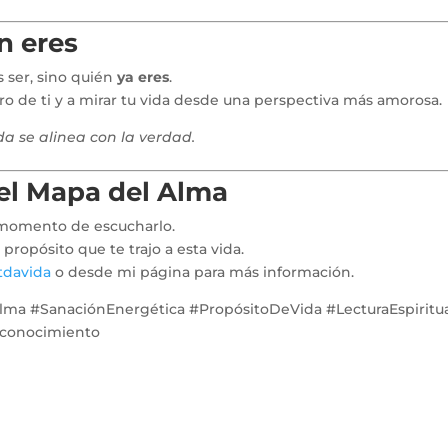
én eres
 ser, sino quién
ya eres
.
tro de ti y a mirar tu vida desde una perspectiva más amorosa.
da se alinea con la verdad.
del Mapa del Alma
el momento de escucharlo.
ropósito que te trajo a esta vida.
tdavida
o desde mi página para más información.
a #SanaciónEnergética #PropósitoDeVida #LecturaEspiritu
oconocimiento