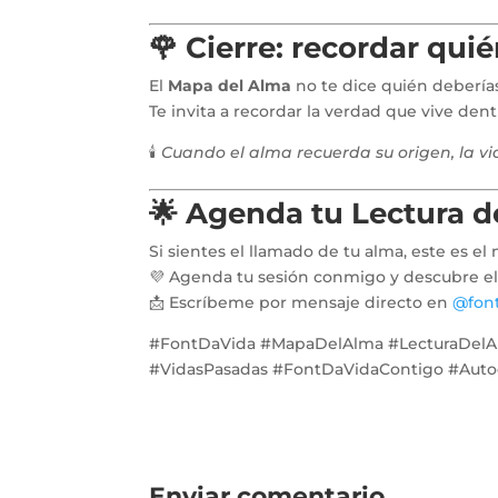
🌹 Cierre: recordar qui
El
Mapa del Alma
no te dice quién deberías
Te invita a recordar la verdad que vive den
🕯️
Cuando el alma recuerda su origen, la vi
🌟 Agenda tu Lectura 
Si sientes el llamado de tu alma, este es 
💜 Agenda tu sesión conmigo y descubre el p
📩 Escríbeme por mensaje directo en
@fon
#FontDaVida #MapaDelAlma #LecturaDelAlm
#VidasPasadas #FontDaVidaContigo #Aut
Enviar comentario