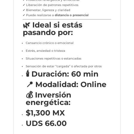
✔ Liberación de patrones repetitivos
✔ Bienestar, ligereza y claridad
✔ Puede realizarse a
distancia o presencial
🌿 Ideal si estás
pasando por:
Cansancio crónico o emocional
Estrés, ansiedad o tristeza
Situaciones repetitivas o estancadas
Sensación de estar “cargada” o afectada por otros
🕯️ Duración: 60 min
📍 Modalidad: Online
💰 Inversión
energética:
$1,300 MX
UDS 66.00