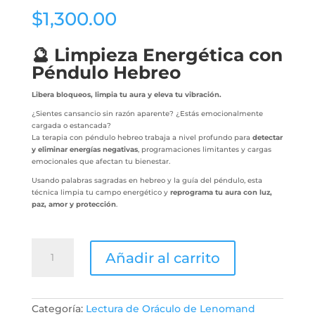
$
1,300.00
🔮 Limpieza Energética con
Péndulo Hebreo
Libera bloqueos, limpia tu aura y eleva tu vibración.
¿Sientes cansancio sin razón aparente? ¿Estás emocionalmente
cargada o estancada?
La terapia con péndulo hebreo trabaja a nivel profundo para
detectar
y eliminar energías negativas
, programaciones limitantes y cargas
emocionales que afectan tu bienestar.
Usando palabras sagradas en hebreo y la guía del péndulo, esta
técnica limpia tu campo energético y
reprograma tu aura con luz,
paz, amor y protección
.
Limpieza
Añadir al carrito
energetica
con
Péndulo
Hebreo
cantidad
Categoría:
Lectura de Oráculo de Lenomand