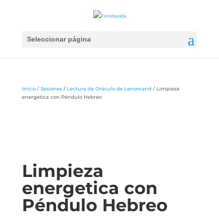
Seleccionar página
Inicio
/
Sesiones
/
Lectura de Oráculo de Lenomand
/ Limpieza
energetica con Péndulo Hebreo
Limpieza
energetica con
Péndulo Hebreo